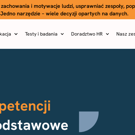
 zachowania i motywacje ludzi, usprawniać zespoły, po
Jedno narzędzie – wiele decyzji opartych na danych.
ikacja
Testy i badania
Doradztwo HR
Nasz ze
petencji
odstawowe