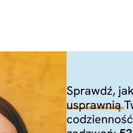
Sprawdź, ja
usprawnią
T
codzienność.