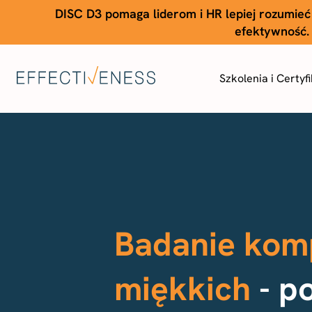
DISC D3 pomaga liderom i HR lepiej rozumieć
efektywność. 
Szkolenia i Certyf
Badanie kom
miękkich
- p