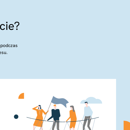
cie?
 podczas
esu.