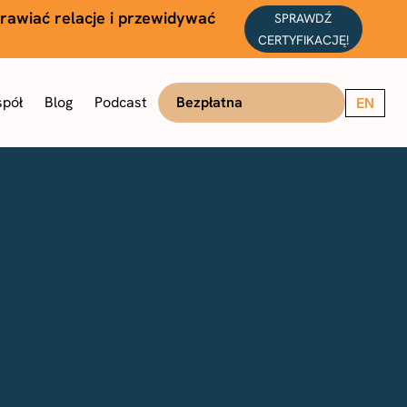
prawiać relacje i przewidywać
SPRAWDŹ
CERTYFIKACJĘ!
spół
Blog
Podcast
Bezpłatna konsultacja
EN