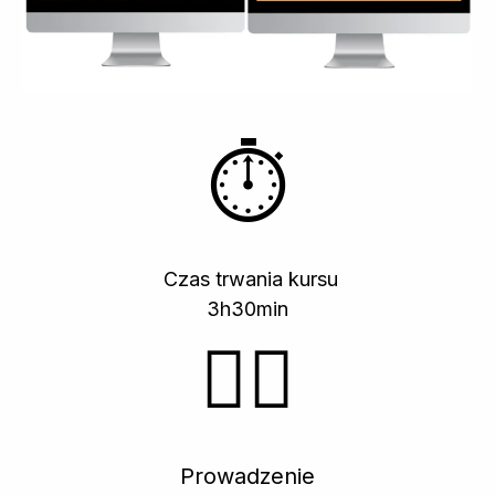
⏱️
Czas trwania kursu
3h30min
👩‍⚖️
Prowadzenie